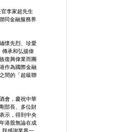
長官李家超先生
) 聯同金融服務界
、緬懷先烈、珍愛
. 傳承和弘揚偉
族復興偉業而團
香港作為國際金融
之間的「超級聯
行酒會，慶祝中華
衛剛部長、多位財
表示，得到中央
年港股無論在成
，我感謝業界一