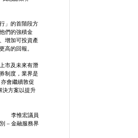
行」的首階段方
至他們的強積金
、增加可投資產
更高的回報。
上市及未來有潛
券制度，業界是
，亦會繼續敦促
解決方案以提升
李惟宏議員
別 – 金融服務界