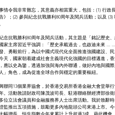
事情令我非常難忘，其意義亦相當重大，包括：(1) 行政
》；(2) 參與紀念抗戰勝利80周年及閱兵活動；以及 (3
。
紀念抗戰勝利80周年及閱兵活動，其主題是「銘記歷史
家主席習近平強調：「歷史承載過去，也啟迪未來 ... ..
發、勇毅前行，為以中國式現代化全面推進強國建設、民
的今天，國家朝着建成社會主義現代化強國的目標邁進，
，應以史為鑒，透過加強與海內外聯通，做好內地與國際
人」角色，成為促進全球合作與穩定的重要樞紐。
興聯同13個業界協會，於香港交易所香港金融大會堂舉
周年。活動敦請財政司陳茂波司長、駐港聯絡辦經濟部徐
多位立法會議員和金融服務界人士出席活動。我於致辭時
證監推出五項措施，鼓勵更多內地龍頭公司來港上市。今
大幅增長，恒生指數今年來累計上升超過3成。藉此機會