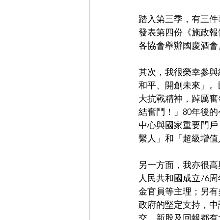
踏入第三季，有三件
發表第四份《施政報告
各協會舉辦國慶酒會
其次，我很榮幸參與
和平、開創未來」。國
大抗戰精神，踔厲奮
結奮鬥！」80年後
中心與國家重要門戶
繫人」和「超級增值
另一方面，我亦很高
人民共和國成立76
金官員等主理；另有
政府的堅定支持，中
交、新股及回報都有