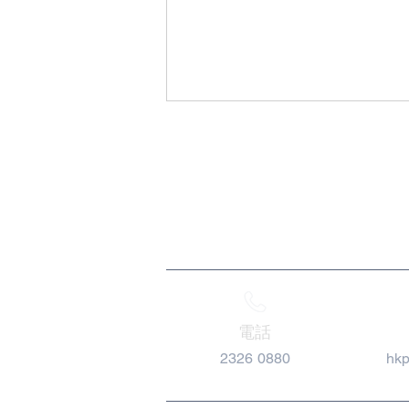
2026-05-26 安全城市大使計
劃委任及嘉許典禮 2026
電話
2326 0880
hk