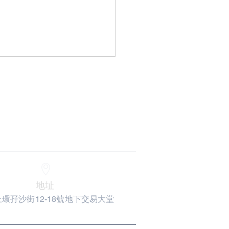
6-03-16 本會唐桂坤主席
第五屆維港論壇
地址
環孖沙街12-18號地下交易大堂