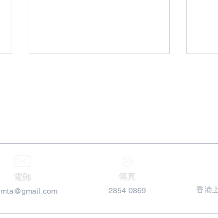
香港貴金屬同業協會
2026-04-08 香港中資基金業
202
協會 ▪ 彭博 - 2025離岸中資基
參加
金大獎
傳真
電郵
香港上
2854 0869
pmta@gmail.com