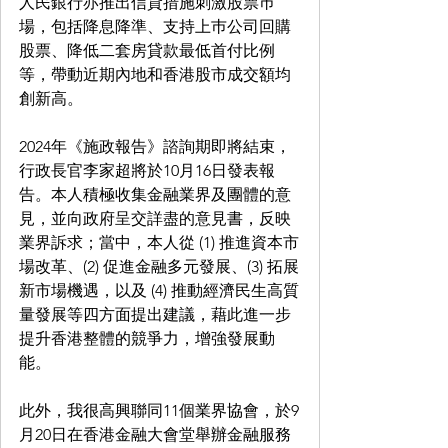
人民銀行亦推出信貸措施刺激股票巿
場，包括降息降準、支持上巿公司回購
股票、降低二套房貸款最低首付比例
等，帶動近期內地和香港股市成交額均
創新高。
2024年《施政報告》諮詢期即將結束，
行政長官李家超將於10月16日發表報
告。本人積極收集金融業界及團體的意
見，並向政府呈交詳盡的意見書，反映
業界訴求；當中，本人從 (1) 推進資本市
場改革、(2) 促進金融多元發展、(3) 拓展
新市場機遇，以及 (4) 推動經濟民生高質
量發展等四方面提出建議，藉此進一步
提升香港整體的競爭力，增強發展動
能。
此外，我很高興聯同11個業界協會，於9
月20日在香港金融大會堂舉辦金融服務