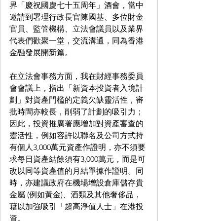
界「慶祝國慶七十五周年」酒會，當中
邀請到署理行政長官陳國基、多位財金
官員、監管機構、立法會議員以及業界
代表們歡聚一堂，交流溝通，同為香港
金融發展開新篇。
在立法會事務方面，我在財經事務委員
會會議上，指出「新資本投資者入境計
劃」對資產門檻的定義欠缺靈活性，審
批時間亦較長，削弱了計劃的吸引力；
因此，投資推廣署應增加對資產審查的
靈活性，例如容許以聯名及公司方式持
有個人3,000萬元資產作證明，亦不須要
求每日資產結餘須有3,000萬元，而是可
改以同等資產值的月結單據作證明。同
時，亦建議政府在機場增設倉庫儲存貴
金屬 (例如黃金)、酒類及其他奢侈品，
藉以加強吸引「超高淨值人士」在港投
資。