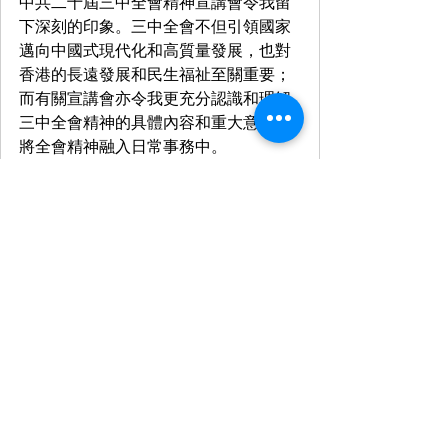
中共二十屆三中全會精神宣講會令我留
下深刻的印象。三中全會不但引領國家
邁向中國式現代化和高質量發展，也對
香港的長遠發展和民生福祉至關重要；
而有關宣講會亦令我更充分認識和理解
三中全會精神的具體內容和重大意義，
將全會精神融入日常事務中。
在第三季末，「打風不停市」的安排已
順利實施，有助香港金融市場與國際及
內地接軌。期望金管局盡早提升金融基
建配套，以更靈活方法處理實體支票交
收，例如容許客戶上傳實體支票，讓實
體支票的處理時間與電子支票看齊。展
望第四季，我希望政府加大改革力度，
共同推動香港金融服務業向前發展。
李惟宏議員
功能界別 – 金融服務界