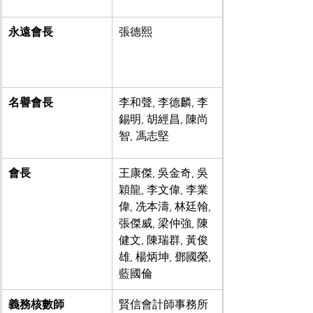
永遠會長
張德熙
名譽會長
李和聲, 李德麟, 李
錫明, 胡經昌, 陳尚
智, 馮志堅
會長
​王康傑, 吳金奇, 吳
穎龍, 李文偉, 李業
偉, 冼本濤, 林廷翰, 
張傑威, 梁仲強, 陳
健文, 陳瑞群, 黃俊
雄, 楊炳坤, 鄧國榮, 
藍國倫
義務核數師
賢信會計師事務所