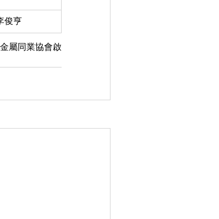
李俊亨
金屬同業協會啟