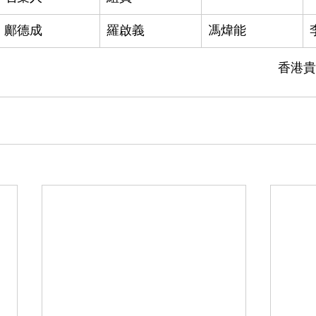
鄺德成
羅啟義
馮煒能
香港貴