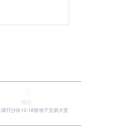
十一屆會長、顧問名單
地址
環孖沙街12-18號地下交易大堂