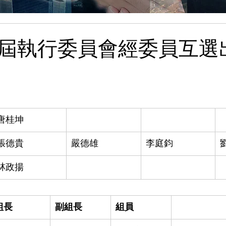
屆執行委員會經委員互選
​唐桂坤
張德貴
嚴德雄
李庭鈞
林政揚
組長
副組長
組員