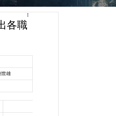
出各職
劉世雄