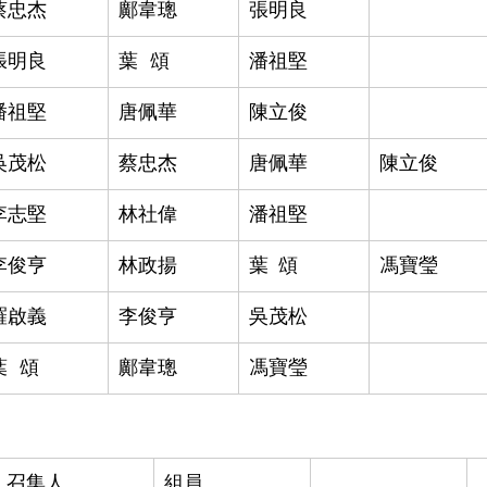
蔡忠杰
鄺韋璁
張明良
張明良
​葉
□
頌
潘祖堅
潘祖堅
唐佩華
陳立俊
吳茂松
蔡忠杰
​唐佩華
​陳立俊
李志堅
林社偉
​潘祖堅
李俊亨
林政揚
葉
c
頌
馮寶瑩
羅啟義
李俊亨
​吳茂松
葉
□
頌
鄺韋璁
馮寶瑩
召集人
組員