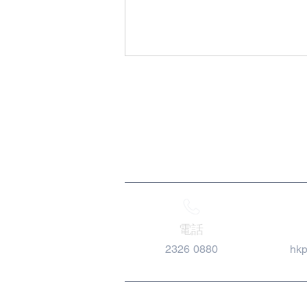
第二十三屆執行委員會經委員
互選出各職位名單
電話
2326 0880
hk