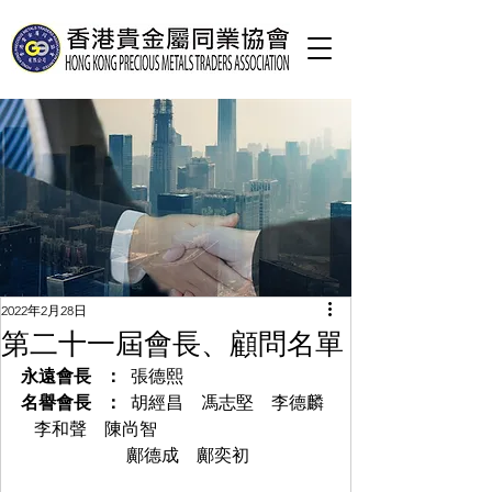
2022年2月28日
第二十一屆會長、顧問名單
永遠會長   ：  
張德熙
名譽會長   ：  
胡經昌    馮志堅    李德麟 
   李和聲    陳尚智
                        鄺德成    鄺奕初