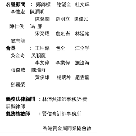
名譽顧問   ：  
鄭錦標     謝滿全   杜文輝 
    李惟宏    陳潤明
                        陳銘潤     羅明立   陳偉民  
   陳仁俊     馮  亷
莊蔚澄            
宋榮耀     詹劍崙    林廷翰 
    婁志龍
會長          ：  
王坤銘     包全        江全孚 
    吳金奇     吳穎龍
                        李文偉     李業偉    施滄海 
    張傑威     陳瑞群
                        黃俊雄      楊炳坤   趙雲龍 
    鄧國榮
義務法律顧問  ：
林沛然律師事務所-黃
展鵬律師
義務核數師      ：
賢信會計師事務所
香港貴金屬同業協會啟