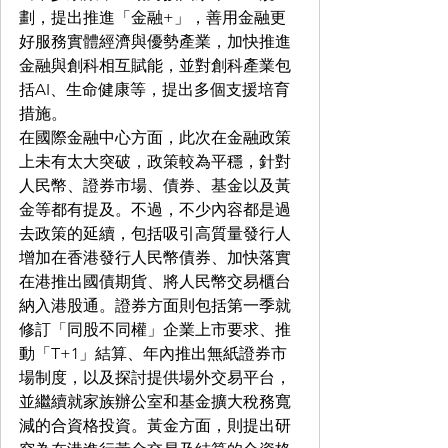
劃，提出推進「金融+」，善用金融更
好服務實體經濟與優勢產業，加快推進
金融與創科相互賦能，並對創科產業包
括AI、生命健康等，提出多個支援培育
措施。
在國際金融中心方面，此次在金融政策
上未有太大突破，政策較為平穩，針對
人民幣、證券市場、債券、基金以及黃
金等都有提及。不過，不少內容都是過
去政策的延續，包括吸引高質量發行人
增加在香港發行人民幣債券、加快落實
在港推出國債期貨、將人民幣交易櫃台
納入港股通。證券方面則包括第一季就
修訂「同股不同權」企業上市要求、推
動「T+1」結算、年內推出無紙證券市
場制度，以及探討提供場外交易平台，
並繼續就家族辦公室和基金擴大稅務寬
減的合資格投資。黃金方面，則提出研