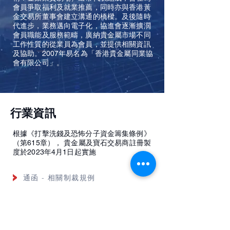
會員爭取福利及就業推薦，同時亦與香港黃
金交易所董事會建立溝通的橋樑。及後隨時
代進步，業務邁向電子化，協進會逐漸擴濶
會員職能及服務範疇，廣納貴金屬市場不同
工作性質的從業員為會員，並提供相關資訊
及協助。2007年易名為「香港貴金屬同業協
會有限公司」。
行業資訊
根據《打擊洗錢及恐怖分子資金籌集條例》
（第615章）， 貴金屬及寶石交易商註冊製
度於2023年4月1日起實施
通函 - 相關制裁規例
通函 - 打擊洗錢/恐怖分子資金籌集/打擊擴散資金籌集
刊物 - 財務行動特別組織的建議
刊物 - 財務行動特別組織的公開聲明